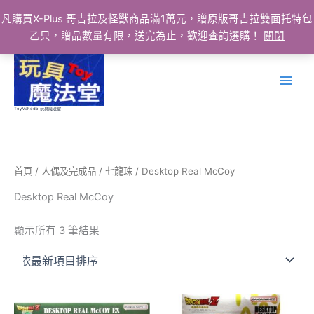
凡購買X-Plus 哥吉拉及怪獸商品滿1萬元，贈原版哥吉拉雙面托特包
乙只，贈品數量有限，送完為止，歡迎查詢選購！
關閉
跳
至
主
要
ToyMahodo 玩具魔法堂
內
容
首頁
/
人偶及完成品
/
七龍珠
/ Desktop Real McCoy
Desktop Real McCoy
依
顯示所有 3 筆結果
最
新
項
目
排
序