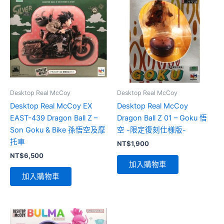
Desktop Real McCoy
Desktop Real McCoy
Desktop Real McCoy EX
Desktop Real McCoy
EAST-439 Dragon Ball Z –
Dragon Ball Z 01 – Goku 悟
Son Goku & Bike 孫悟空及摩
空 -限定復刻仕様版-
托車
NT$
1,900
NT$
6,500
加入購物車
加入購物車