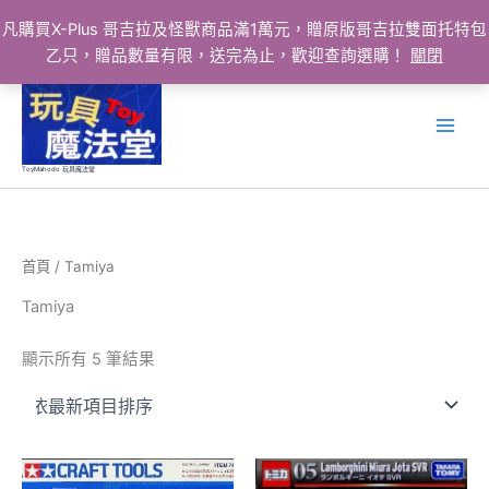
凡購買X-Plus 哥吉拉及怪獸商品滿1萬元，贈原版哥吉拉雙面托特包
乙只，贈品數量有限，送完為止，歡迎查詢選購！
關閉
跳
至
主
要
ToyMahodo 玩具魔法堂
內
容
首頁
/ Tamiya
Tamiya
依
顯示所有 5 筆結果
最
新
項
目
排
序